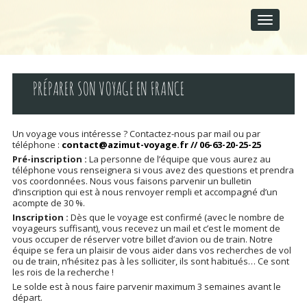
M
S
A
k
I
i
p
N
t
M
o
E
c
PRÉPARER SON VOYAGE EN FRANCE
N
o
U
n
t
e
Un voyage vous intéresse ? Contactez-nous par mail ou par
téléphone :
contact@azimut-voyage.fr // 06-63-20-25-25
n
t
Pré-inscription :
La personne de l’équipe que vous aurez au
téléphone vous renseignera si vous avez des questions et prendra
vos coordonnées. Nous vous faisons parvenir un bulletin
d’inscription qui est à nous renvoyer rempli et accompagné d’un
acompte de 30 %.
Inscription :
Dès que le voyage est confirmé (avec le nombre de
voyageurs suffisant), vous recevez un mail et c’est le moment de
vous occuper de réserver votre billet d’avion ou de train. Notre
équipe se fera un plaisir de vous aider dans vos recherches de vol
ou de train, n’hésitez pas à les solliciter, ils sont habitués… Ce sont
les rois de la recherche !
Le solde est à nous faire parvenir maximum 3 semaines avant le
départ.