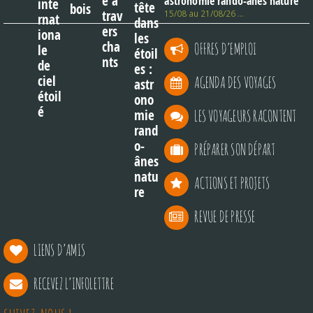
astronomie rando-ânes nature
15/08 au 21/08/26 …
OFFRES D’EMPLOI
AGENDA DES VOYAGES
LES VOYAGEURS RACONTENT
PRÉPARER SON DÉPART
ACTIONS ET PROJETS
REVUE DE PRESSE
LIENS D’AMIS
RECEVEZ L’INFOLETTRE