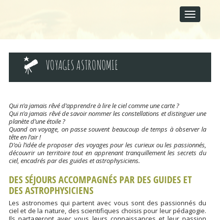
M
S
A
k
I
i
p
N
t
M
o
E
c
VOYAGES ASTRONOMIE
N
o
U
n
t
e
n
Qui n’a jamais rêvé d’apprendre à lire le ciel comme une carte ?
t
Qui n’a jamais rêvé de savoir nommer les constellations et distinguer une
planète d’une étoile ?
Quand on voyage, on passe souvent beaucoup de temps à observer la
tête en l’air !
D’où l’idée de proposer des voyages pour les curieux ou les passionnés,
découvrir un territoire tout en apprenant tranquillement les secrets du
ciel, encadrés par des guides et astrophysiciens.
DES SÉJOURS ACCOMPAGNÉS PAR DES GUIDES ET
DES ASTROPHYSICIENS
Les astronomes qui partent avec vous sont des passionnés du
ciel et de la nature, des scientifiques choisis pour leur pédagogie.
Ils partageront avec vous leurs connaissances et leur passion