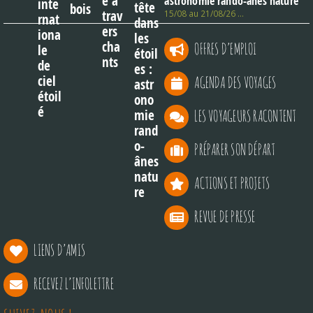
astronomie rando-ânes nature
15/08 au 21/08/26 …
OFFRES D’EMPLOI
AGENDA DES VOYAGES
LES VOYAGEURS RACONTENT
PRÉPARER SON DÉPART
ACTIONS ET PROJETS
REVUE DE PRESSE
LIENS D’AMIS
RECEVEZ L’INFOLETTRE