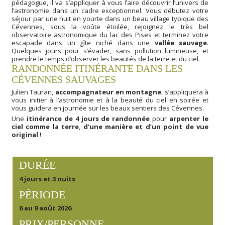
pédagogue, il va s’appliquer à vous faire découvrir l’univers de
l’astronomie dans un cadre exceptionnel. Vous débutez votre
séjour par une nuit en yourte dans un beau village typique des
Cévennes, sous la voûte étoilée, rejoignez le très bel
observatoire astronomique du lac des Pises et terminez votre
escapade dans un gîte niché dans une
vallée sauvage
.
Quelques jours pour s’évader, sans pollution lumineuse, et
prendre le temps d’observer les beautés de la terre et du ciel.
RANDONNÉE ITINÉRANTE DANS LES
CÉVENNES SAUVAGES
Julien Tauran,
accompagnateur en montagne
, s’appliquera à
vous initier à l’astronomie et à la beauté du ciel en soirée et
vous guidera en journée sur les beaux sentiers des Cévennes.
Une
itinérance de 4 jours de randonnée
pour
arpenter le
ciel comme la terre
,
d’une manière et d’un point de vue
original !
DURÉE
4 jours et 3 nuits
PÉRIODE
6 au 9 août 2026
PRIX/PERSONNE