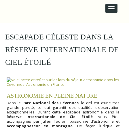
M
S
A
k
i
I
p
N
t
M
o
E
c
ESCAPADE CÉLESTE DANS LA
N
o
U
n
RÉSERVE INTERNATIONALE DE
t
e
CIEL ÉTOILÉ
n
t
ASTRONOMIE EN PLEINE NATURE
Dans le
Parc National des Cévennes
, le ciel est d’une très
grande pureté, ce qui garantit des qualités d’observation
exceptionnelles. Durant cette escapade astronomie dans la
Réserve Internationale de Ciel Étoilé
, vous êtes
accompagnés par Julien Tauran, passionné d’astronomie et
accompagnateur en montagne
. De façon ludique et