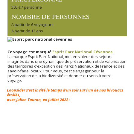
505 € / personne
NOMBRE DE PERSONNES
A partir de 6 voyageurs
A partir de 12 ans
Ce voyage est marqué
Esprit Parc National Cévennes
!
La marque Esprit Parc National, met en valeur des séjours
imaginés dans une dynamique de préservation et de valorisation
des territoires d’exception des Parcs Nationaux de France et des
savoir-faire locaux. Pour vous, c’est s’engager pour la
préservation de la biodiversité et donner du sens à votre
voyage.
Loopsider s’est invité le temps d’un soir sur l’un de nos bivouacs
étoilés,
avec Julien Tauran, en juillet 2022
: