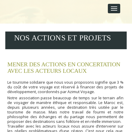
M
S
A
k
i
I
p
N
t
M
o
E
c
NOS ACTIONS ET PROJETS
N
o
U
n
t
e
n
MENER DES ACTIONS EN CONCERTATION
t
AVEC LES ACTEURS LOCAUX
Le tourisme solidaire que nous vous proposons signifie que 3 %
du coût de votre voyage est réservé à financer des projets de
développement, coordonnés par Azimut Voyage.
Notre association passe beaucoup de temps sur le terrain afin
de voyager de manière éthique et responsable. Le Maroc est,
depuis plusieurs années, une destination très usitée par le
tourisme de masse. Mais notre travail de fourmi et notre
philosophie des échanges et du partage nous permettent de
proposer des destinations sans folklore et en réelle immersion.
Travailler avec les acteurs locaux nous assure d’intervenir sur
les réelles problématiques d’une région. C’est pour cela que,