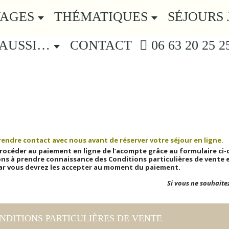
YAGES
THÉMATIQUES
SÉJOURS 
 AUSSI…
CONTACT
06 63 20 25 2
ERVATION VAGABONDAGE AU PAYS
VAGES & AROMATIQUES
rendre contact avec nous avant de réserver votre séjour en ligne.
rocéder au paiement en ligne de l’acompte grâce au formulaire ci-
ons à prendre connaissance des Conditions particulières de vente e
ar vous devrez les accepter au moment du paiement.
Si vous ne souhaitez
NDITIONS PARTICULIÈRES DE VENTE