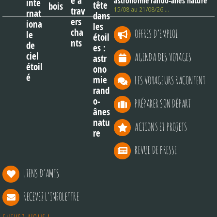
astronomie rando-ânes nature
15/08 au 21/08/26 …
OFFRES D’EMPLOI
AGENDA DES VOYAGES
LES VOYAGEURS RACONTENT
PRÉPARER SON DÉPART
ACTIONS ET PROJETS
REVUE DE PRESSE
LIENS D’AMIS
RECEVEZ L’INFOLETTRE