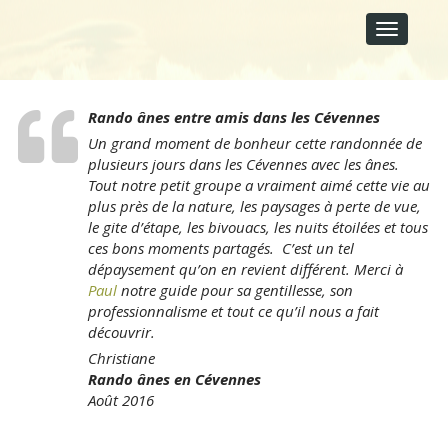
M
S
A
k
I
i
p
N
t
M
o
E
Rando ânes entre amis dans les Cévennes
c
N
o
Un grand moment de bonheur cette randonnée de
U
n
plusieurs jours dans les Cévennes avec les ânes.
t
Tout notre petit groupe a vraiment aimé cette vie au
e
plus près de la nature, les paysages à perte de vue,
n
le gite d’étape, les bivouacs, les nuits étoilées et tous
t
ces bons moments partagés. C’est un tel
dépaysement qu’on en revient différent. Merci à
Paul
notre guide pour sa gentillesse, son
professionnalisme et tout ce qu’il nous a fait
découvrir.
Christiane
Rando ânes en Cévennes
Août 2016