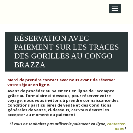
M
S
A
k
i
I
p
N
t
M
o
E
c
RÉSERVATION AVEC
N
o
U
PAIEMENT SUR LES TRACES
n
t
DES GORILLES AU CONGO
e
n
BRAZZA
t
Merci de prendre contact avec nous avant de réserver
votre séjour en ligne.
Avant de procéder au paiement en ligne de l’acompte
grâce au formulaire ci-dessous, pour réserver votre
voyage, n
ous vous invitons à prendre connaissance des
Conditions particulières de vente et des Conditions
générales de vente, ci-dessous, car vous devrez les
accepter au moment du paiement.
Si vous ne souhaitez pas utiliser le paiement en ligne,
contactez-
nous
!