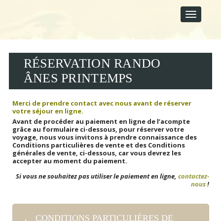
M
S
A
k
i
I
p
N
t
M
o
E
c
RÉSERVATION RANDO
N
o
U
ÂNES PRINTEMPS
n
t
e
Merci de prendre contact avec nous avant de réserver
n
votre séjour en ligne.
t
Avant de procéder au paiement en ligne de l’acompte
grâce au formulaire ci-dessous, pour réserver votre
voyage, n
ous vous invitons à prendre connaissance des
Conditions particulières de vente et des Conditions
générales de vente, ci-dessous, car vous devrez les
accepter au moment du paiement.
Si vous ne souhaitez pas utiliser le paiement en ligne,
contactez-
nous
!
CONDITIONS PARTICULIÈRES DE