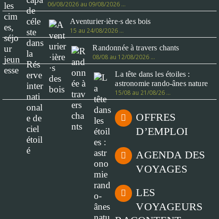
06/08/2026 au 09/08/2026 …
Aventurier·ière·s des bois
15 au 24/08/2026 …
Randonnée à travers chants
08/08 au 12/08/2026 …
La tête dans les étoiles :
astronomie rando-ânes nature
15/08 au 21/08/26 …
OFFRES
D’EMPLOI
AGENDA DES
VOYAGES
LES
VOYAGEURS