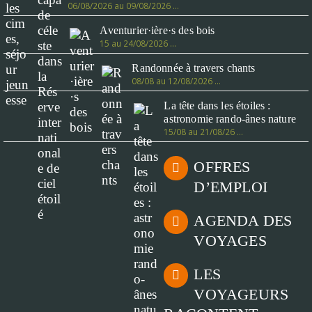
06/08/2026 au 09/08/2026 …
Aventurier·ière·s des bois
15 au 24/08/2026 …
Randonnée à travers chants
08/08 au 12/08/2026 …
La tête dans les étoiles :
astronomie rando-ânes nature
15/08 au 21/08/26 …
OFFRES
D’EMPLOI
AGENDA DES
VOYAGES
LES
VOYAGEURS