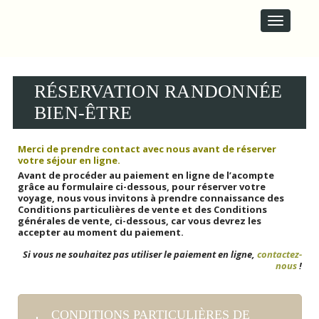
M
S
A
k
i
I
p
N
t
M
o
E
c
RÉSERVATION RANDONNÉE
N
o
U
BIEN-ÊTRE
n
t
e
Merci de prendre contact avec nous avant de réserver
n
votre séjour en ligne.
t
Avant de procéder au paiement en ligne de l’acompte
grâce au formulaire ci-dessous, pour réserver votre
voyage, n
ous vous invitons à prendre connaissance des
Conditions particulières de vente et des Conditions
générales de vente, ci-dessous, car vous devrez les
accepter au moment du paiement.
Si vous ne souhaitez pas utiliser le paiement en ligne,
contactez-
nous
!
CONDITIONS PARTICULIÈRES DE