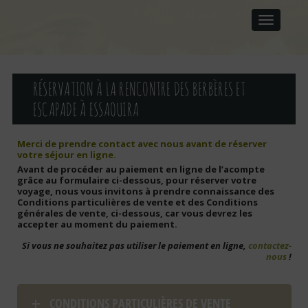
M
S
A
k
I
i
p
N
t
M
o
E
c
RÉSERVATION À LA RENCONTRE DES BERBÈRES ET
N
o
U
ESCAPADE À ESSAOUIRA
n
t
e
Merci de prendre contact avec nous avant de réserver
n
votre séjour en ligne.
t
Avant de procéder au paiement en ligne de l’acompte
grâce au formulaire ci-dessous, pour réserver votre
voyage, n
ous vous invitons à prendre connaissance des
Conditions particulières de vente et des Conditions
générales de vente, ci-dessous, car vous devrez les
accepter au moment du paiement.
Si vous ne souhaitez pas utiliser le paiement en ligne,
contactez-
nous
!
CONDITIONS PARTICULIÈRES DE VENTE