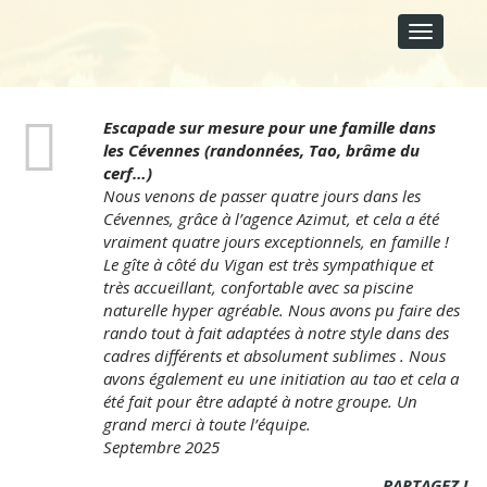
M
S
A
k
i
I
p
N
t
M
o
E
Escapade sur mesure pour une famille dans
c
N
les Cévennes (randonnées, Tao, brâme du
o
U
n
cerf…)
t
Nous venons de passer quatre jours dans les
e
Cévennes, grâce à l’agence Azimut, et cela a été
n
vraiment quatre jours exceptionnels, en famille !
t
Le gîte à côté du Vigan est très sympathique et
très accueillant, confortable avec sa piscine
naturelle hyper agréable. Nous avons pu faire des
rando tout à fait adaptées à notre style dans des
cadres différents et absolument sublimes . Nous
avons également eu une initiation au tao et cela a
été fait pour être adapté à notre groupe. Un
grand merci à toute l’équipe.
Septembre 2025
PARTAGEZ !