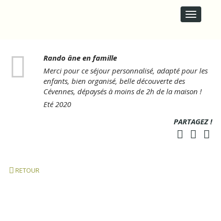
M
S
A
k
i
I
p
N
t
M
o
E
Rando âne en famille
c
N
o
Merci pour ce séjour personnalisé, adapté pour les
U
n
enfants, bien organisé, belle découverte des
t
Cévennes, dépaysés à moins de 2h de la maison !
e
Eté 2020
n
t
PARTAGEZ !
RETOUR