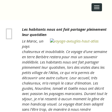
M
S
A
k
i
I
p
N
t
M
o
E
Les habitants nous ont fait partager pleinement
c
N
leur quotidien
o
U
n
Le Maroc, un
t
pays
e
chaleureux et inoubliable. Ce voyage d’une semaine
n
en terre Berbère restera pour moi un souvenir
t
indélébile. Les habitants nous ont fait partager
pleinement leur quotidien, lors des visites dans les
petits village de l’Atlas, ce qui m’a permis de
découvrir une autre culture. Leur accueil, très
chaleureux, m’a rempli le cœur d’émotion. Les
guides, Nourdine, Ismaël et Gaëlle nous ont décrit
avec passion les paysages marocains. Durant tout le
séjour, je n’ai ressenti à aucun moment la gêne de
mon handicap visuel. Le voyage était bien adapté
sans l’être trop, de manière à nous rendre