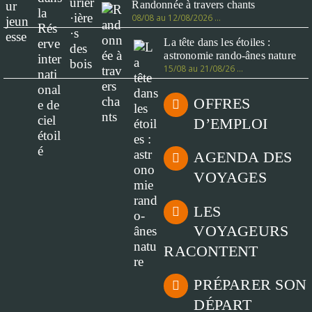
Randonnée à travers chants
08/08 au 12/08/2026 …
La tête dans les étoiles :
astronomie rando-ânes nature
15/08 au 21/08/26 …
OFFRES
D’EMPLOI
AGENDA DES
VOYAGES
LES
VOYAGEURS
RACONTENT
PRÉPARER SON
DÉPART