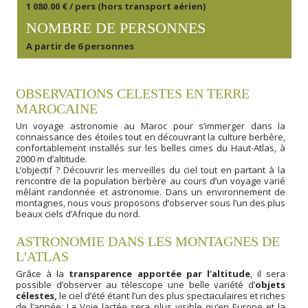
1 080.00 € / pers (hors transport aérien)
NOMBRE DE PERSONNES
A partir de 6 personnes
OBSERVATIONS CELESTES EN TERRE
MAROCAINE
Un voyage astronomie au Maroc pour s’immerger dans la
connaissance des étoiles tout en découvrant la culture berbère,
confortablement installés sur les belles cimes du Haut-Atlas, à
2000 m d’altitude.
L’objectif ? Découvrir les merveilles du ciel tout en partant à la
rencontre de la population berbère au cours d’un voyage varié
mêlant randonnée et astronomie. Dans un environnement de
montagnes, nous vous proposons d’observer sous l’un des plus
beaux ciels d’Afrique du nord.
ASTRONOMIE DANS LES MONTAGNES DE
L'ATLAS
Grâce à la
transparence apportée par l’altitude
, il sera
possible d’observer au télescope une belle variété d’
objets
célestes,
le ciel d’été étant l’un des plus spectaculaires et riches
de l’année. La Voie lactée sera plus visible qu’en Europe et la