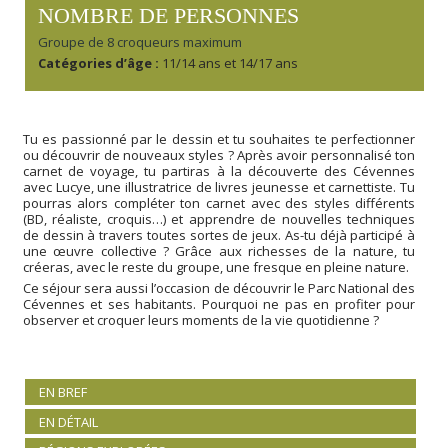
NOMBRE DE PERSONNES
Groupe de 8 croqueurs maximum
Catégories d’âge :
11/14 ans et 14/17 ans
Tu es passionné par le dessin et tu souhaites te perfectionner
ou découvrir de nouveaux styles ? Après avoir personnalisé ton
carnet de voyage, tu partiras à la découverte des Cévennes
avec Lucye, une illustratrice de livres jeunesse et carnettiste. Tu
pourras alors compléter ton carnet avec des styles différents
(BD, réaliste, croquis…) et apprendre de nouvelles techniques
de dessin à travers toutes sortes de jeux. As-tu déjà participé à
une œuvre collective ? Grâce aux richesses de la nature, tu
créeras, avec le reste du groupe, une fresque en pleine nature.
Ce séjour sera aussi l’occasion de découvrir le Parc National des
Cévennes et ses habitants. Pourquoi ne pas en profiter pour
observer et croquer leurs moments de la vie quotidienne ?
EN BREF
EN DÉTAIL