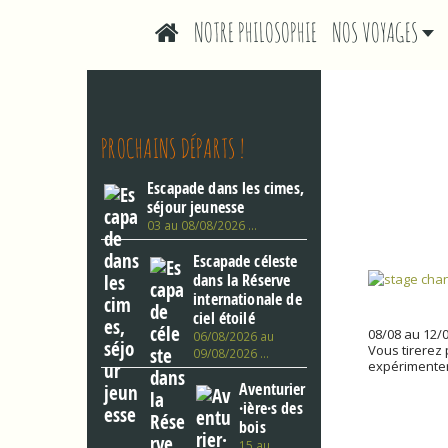
M
S
NOTRE PHILOSOPHIE
NOS VOYAGES
A
k
I
i
p
N
t
M
o
E
c
N
o
PROCHAINS DÉPARTS !
U
n
CATÉGO
t
Escapade dans les cimes,
e
séjour jeunesse
n
03 au 08/08/2026 …
t
Escapade céleste
dans la Réserve
internationale de
ciel étoilé
08/08 au 12/
06/08/2026 au
Vous tirerez 
09/08/2026 …
expérimenter
Aventurier
·ière·s des
bois
15 au