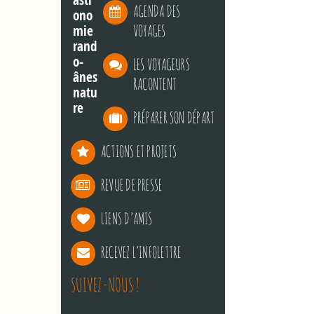
AGENDA DES
VOYAGES
LES VOYAGEURS
RACONTENT
PRÉPARER SON DÉPART
ACTIONS ET PROJETS
REVUE DE PRESSE
LIENS D’AMIS
RECEVEZ L’INFOLETTRE
SUIVEZ-NOUS !