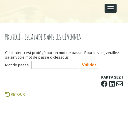
M
S
A
k
I
i
p
N
t
M
o
E
c
PROTÉGÉ : ESCAPADE DANS LES CÉVENNES
N
o
U
n
t
Ce contenu est protégé par un mot de passe. Pour le voir, veuillez
e
saisir votre mot de passe ci-dessous :
n
Mot de passe :
t
PARTAGEZ !
RETOUR