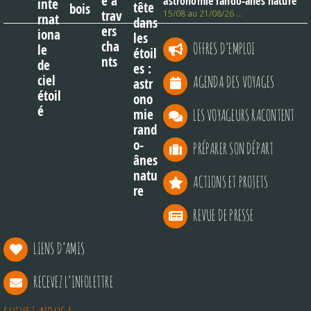
astronomie rando-ânes nature
15/08 au 21/08/26 …
OFFRES D’EMPLOI
AGENDA DES VOYAGES
LES VOYAGEURS RACONTENT
PRÉPARER SON DÉPART
ACTIONS ET PROJETS
REVUE DE PRESSE
LIENS D’AMIS
RECEVEZ L’INFOLETTRE