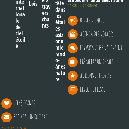
astronomie rando-ânes nature
15/08 au 21/08/26 …
OFFRES D’EMPLOI
AGENDA DES VOYAGES
LES VOYAGEURS RACONTENT
PRÉPARER SON DÉPART
ACTIONS ET PROJETS
REVUE DE PRESSE
LIENS D’AMIS
RECEVEZ L’INFOLETTRE