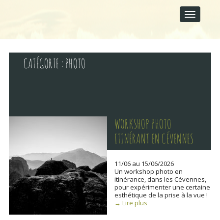
M
S
A
k
I
i
p
N
t
M
o
E
c
CATÉGORIE :
PHOTO
N
o
U
n
t
e
n
t
WORKSHOP PHOTO
ITINÉRANT EN CÉVENNES
11/06 au 15/06/2026
Un workshop photo en
itinérance, dans les Cévennes,
pour expérimenter une certaine
esthétique de la prise à la vue !
→ Lire plus