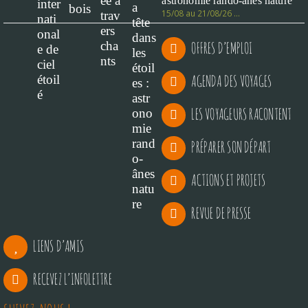
astronomie rando-ânes nature
15/08 au 21/08/26 …
OFFRES D’EMPLOI
AGENDA DES VOYAGES
LES VOYAGEURS RACONTENT
PRÉPARER SON DÉPART
ACTIONS ET PROJETS
REVUE DE PRESSE
LIENS D’AMIS
RECEVEZ L’INFOLETTRE