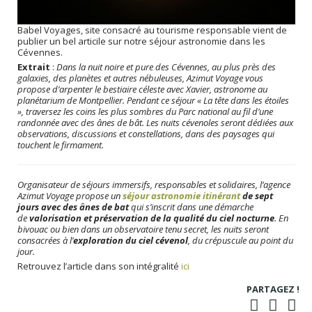
Babel Voyages, site consacré au tourisme responsable vient de
publier un bel articile sur notre séjour astronomie dans les
Cévennes.
Extrait
:
Dans la nuit noire et pure des Cévennes, au plus près des
galaxies, des planètes et autres nébuleuses, Azimut Voyage vous
propose d’arpenter le bestiaire céleste avec Xavier, astronome au
planétarium de Montpellier. Pendant ce séjour « La tête dans les étoiles
», traversez les coins les plus sombres du Parc national au fil d’une
randonnée avec des ânes de bât. Les nuits cévenoles seront dédiées aux
observations, discussions et constellations, dans des paysages qui
touchent le firmament.
Organisateur de séjours immersifs, responsables et solidaires, l’agence
Azimut Voyage propose un
séjour astronomie itinérant
de sept
jours avec des ânes de bat
qui s’inscrit dans une démarche
de
valorisation et préservation de la qualité du ciel nocturne
. En
bivouac ou bien dans un observatoire tenu secret, les nuits seront
consacrées à l’
exploration du ciel cévenol
, du crépuscule au point du
jour.
Retrouvez l’article dans son intégralité
ici
PARTAGEZ !