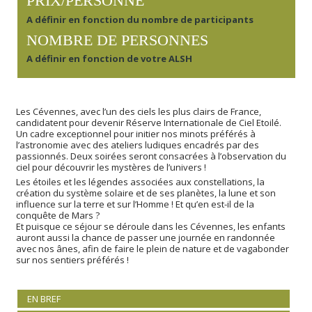
PRIX/PERSONNE
A définir en fonction du nombre de participants
NOMBRE DE PERSONNES
A définir en fonction de votre ALSH
Les Cévennes, avec l’un des ciels les plus clairs de France,
candidatent pour devenir Réserve Internationale de Ciel Etoilé.
Un cadre exceptionnel pour initier nos minots préférés à
l’astronomie avec des ateliers ludiques encadrés par des
passionnés. Deux soirées seront consacrées à l’observation du
ciel pour découvrir les mystères de l’univers !
Les étoiles et les légendes associées aux constellations, la
création du système solaire et de ses planètes, la lune et son
influence sur la terre et sur l’Homme ! Et qu’en est-il de la
conquête de Mars ?
Et puisque ce séjour se déroule dans les Cévennes, les enfants
auront aussi la chance de passer une journée en randonnée
avec nos ânes, afin de faire le plein de nature et de vagabonder
sur nos sentiers préférés !
EN BREF