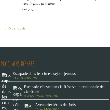
c’est le plus précieux.
Eté 2020
P
← Older posts
o
s
t
s
n
a
v
PROCHAINS DÉPARTS !
i
g
a
Escapade dans les cimes, séjour jeunesse
t
03 au 08/08/2026 …
i
o
Escapade céleste dans la Réserve internationale de
n
ciel étoilé
06/08/2026 au 09/08/2026 …
Aventurier·ière·s des bois
15 au 24/08/2026 …