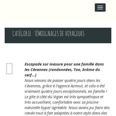
M
S
A
k
I
i
p
N
t
M
o
E
c
CATÉGORIE :
TÉMOIGNAGES DE VOYAGEURS
N
o
U
n
t
e
n
t
Escapade sur mesure pour une famille dans
les Cévennes (randonnées, Tao, brâme du
cerf…)
Nous venons de passer quatre jours dans les
Cévennes, grâce à l’agence Azimut, et cela a été
vraiment quatre jours exceptionnels, en famille !
Le gîte à côté du Vigan est très sympathique et
très accueillant, confortable avec sa piscine
naturelle hyper agréable. Nous avons pu faire des
rando tout à fait adaptées à notre style dans des