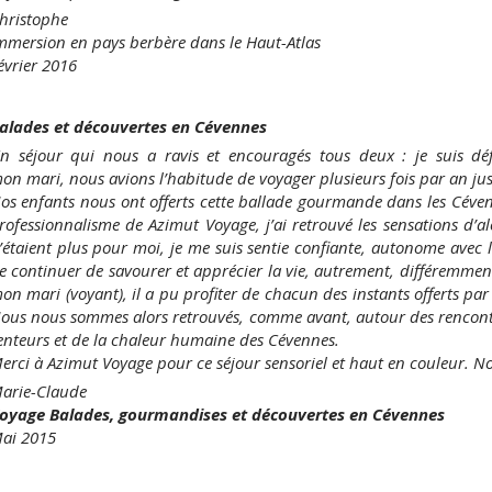
hristophe
mmersion en pays berbère dans le Haut-Atlas
évrier 2016
alades et découvertes en Cévennes
n séjour qui nous a ravis et encouragés tous deux : je suis déf
on mari, nous avions l’habitude de voyager plusieurs fois par an ju
Nos enfants nous ont offerts cette ballade gourmande dans les Céven
rofessionnalisme de Azimut Voyage, j’ai retrouvé les sensations d’alor
’étaient plus pour moi, je me suis sentie confiante, autonome avec les
e continuer de savourer et apprécier la vie, autrement, différemmen
on mari (voyant), il a pu profiter de chacun des instants offerts par
ous nous sommes alors retrouvés, comme avant, autour des rencontre
enteurs et de la chaleur humaine des Cévennes.
erci à Azimut Voyage pour ce séjour sensoriel et haut en couleur. 
arie-Claude
oyage Balades, gourmandises et découvertes en Cévennes
ai 2015