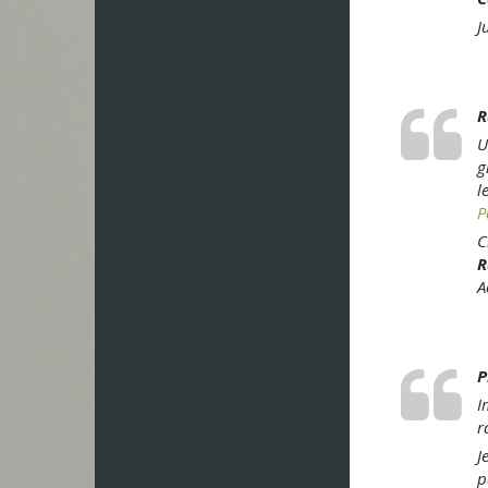
J
R
U
g
l
P
C
R
A
P
I
r
J
p