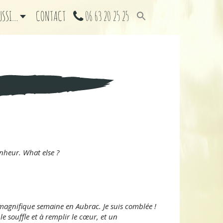
AUSSI…
CONTACT
06 63 20 25 25
nheur. What else ?
 magnifique semaine en Aubrac. Je suis comblée !
e souffle et à remplir le cœur, et un