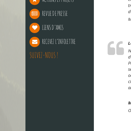
t
d
REVUE DE PRESSE
M
LIENS D’AMIS
RECEVEZ L’INFOLETTRE
L
N
SUIVEZ-NOUS !
d
P
s
o
c
a
M
O