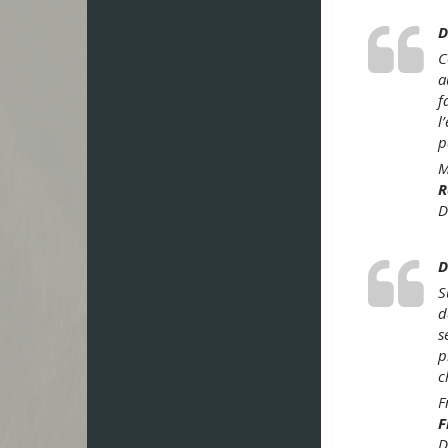
D
C
a
f
l
p
M
R
D
D
S
d
s
p
c
F
F
D