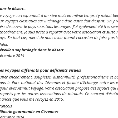
ans le désert…
e voyage correspondait à un rêve mais en même temps s’y mêlait be
ux voyages classiques car il témoigne d’un autre état d’esprit. On y re
aire découvrir le pays sous tous les angles. J’ai également été très sensi
’encadrement. Je suis prête à repartir avec votre association et surtou
ays. En tout cas, merci de nous avoir donné l’occasion de faire parti
alou
éveillon sophrologie dans le désert
écembre 2014
es voyages différents pour déficients visuels
uper encadrement, souplesse, disponibilité, professionnalisme et b
ans le Parc national des Cévennes et facilité d’échange entre les v
éjour avec Azimut Voyage. Votre association propose des séjours qui 
roposés par les autres associations de mirauds. Ce concept d’écot
hances que vous me revoyez en 2015.
rançois
lânerie gourmande en Cévennes
écembre 2014