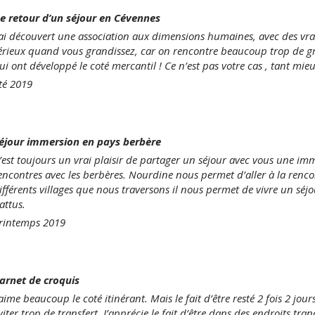
e retour d’un séjour en Cévennes
’ai découvert une association aux dimensions humaines, avec des vrai
érieux quand vous grandissez, car on rencontre beaucoup trop de g
ui ont développé le coté mercantil ! Ce n’est pas votre cas , tant mieu
té 2019
éjour immersion en pays berbère
’est toujours un vrai plaisir de partager un séjour avec vous une im
encontres avec les berbères. Nourdine nous permet d’aller à la renco
ifférents villages que nous traversons il nous permet de vivre un séj
attus.
rintemps 2019
arnet de croquis
’aime beaucoup le coté itinérant. Mais le fait d’être resté 2 fois 2 j
viter trop de transfert. J’apprécie le fait d’être dans des endroits tra