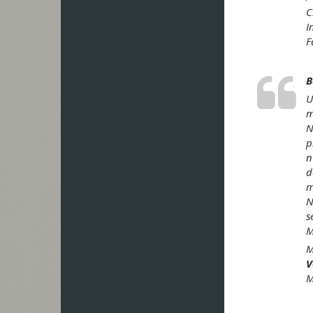
C
I
F
B
U
m
​
p
n
d
m
N
s
M
M
V
M