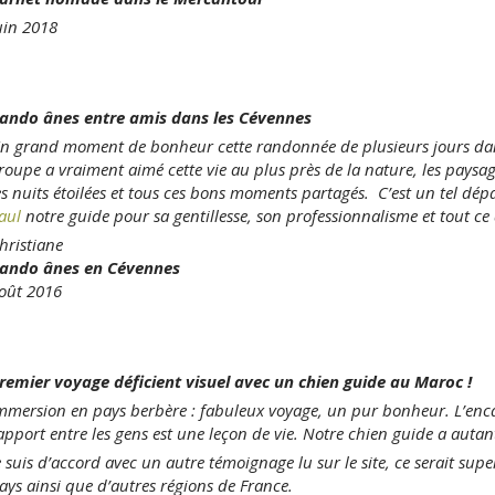
uin 2018
ando ânes entre amis dans les Cévennes
n grand moment de bonheur cette randonnée de plusieurs jours dans 
roupe a vraiment aimé cette vie au plus près de la nature, les paysage
es nuits étoilées et tous ces bons moments partagés. C’est un tel dép
aul
notre guide pour sa gentillesse, son professionnalisme et tout ce q
hristiane
ando ânes en Cévennes
oût 2016
remier voyage déficient visuel avec un chien guide au Maroc !
mmersion en pays berbère : fabuleux voyage, un pur bonheur. L’encadr
apport entre les gens est une leçon de vie. Notre chien guide a auta
e suis d’accord avec un autre témoignage lu sur le site, ce serait supe
ays ainsi que d’autres régions de France.