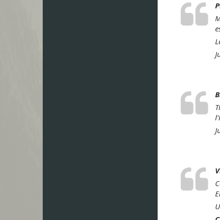
P
M
e
L
J
B
T
l
J
V
C
E
U
C