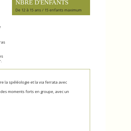
NBRE D'ENFANTS
De 12 à 15 ans / 15 enfants maximum
e
ras
es
.
la spéléologie et la via ferrata avec
e des moments forts en groupe, avec un