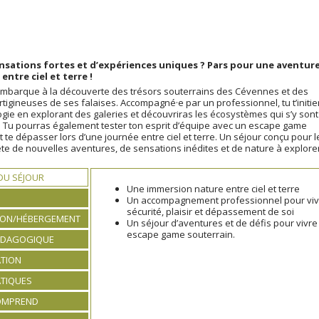
ensations fortes et d’expériences uniques ? Pars pour une aventur
ntre ciel et terre !
’embarque à la découverte des trésors souterrains des Cévennes et des
tigineuses de ses falaises. Accompagné·e par un professionnel, tu t’initie
ogie en explorant des galeries et découvriras les écosystèmes qui s’y sont
 Tu pourras également tester ton esprit d’équipe avec un escape game
t te dépasser lors d’une journée entre ciel et terre. Un séjour conçu pour l
e de nouvelles aventures, de sensations inédites et de nature à explorer
 DU SÉJOUR
Une immersion nature entre ciel et terre
Un accompagnement professionnel pour vivre 
sécurité, plaisir et dépassement de soi
ION/HÉBERGEMENT
Un séjour d’aventures et de défis pour vivr
escape game souterrain.
ÉDAGOGIQUE
TION
ATIQUES
COMPREND