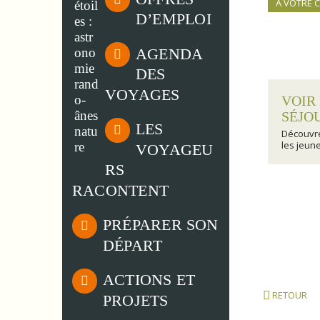
À VOTRE 
D’EMPLOI
AGENDA
DES
VOYAGES
VOIR
SÉJO
LES
Découvr
les jeun
VOYAGEU
RS
RACONTENT
PRÉPARER SON
DÉPART
ACTIONS ET
RETOUR
PROJETS