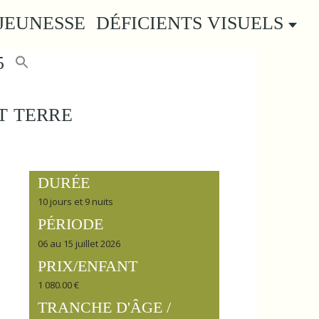
JEUNESSE
DÉFICIENTS VISUELS
5
T TERRE
DURÉE
10 jours et 9 nuits
PÉRIODE
06 au 15 juillet 2026
PRIX/ENFANT
1 080.00 €
TRANCHE D'ÂGE /