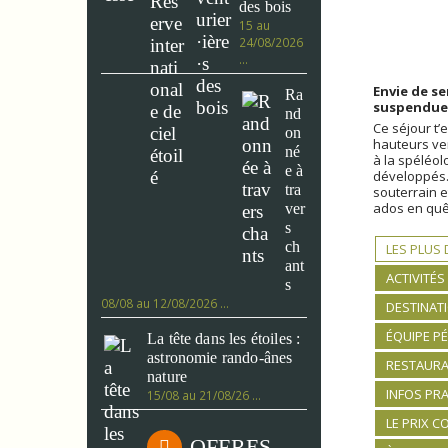
des bois
15 au
24/08/2026
…
Envie de s
Ra
suspendue e
nd
Ce séjour t
on
hauteurs ver
né
à la spéléol
e à
développés.
tra
souterrain e
ados en quêt
ver
s
ch
LES PLUS
ant
ACTIVITÉS
s
08/08 au 12/08/2026 …
DESTINAT
ÉQUIPE P
La tête dans les étoiles :
astronomie rando-ânes
RESTAURA
nature
INFOS PR
15/08 au 21/08/26 …
LE PRIX 
OFFRES