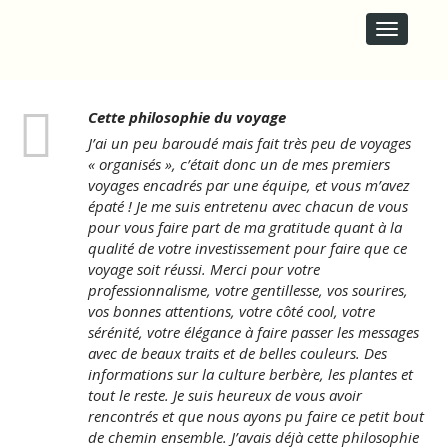
M
S
A
k
i
I
p
N
t
M
o
E
Cette philosophie du voyage
c
N
o
J’ai un peu baroudé mais fait très peu de voyages
U
n
« organisés », c’était donc un de mes premiers
t
voyages encadrés par une équipe, et vous m’avez
e
épaté ! Je me suis entretenu avec chacun de vous
n
pour vous faire part de ma gratitude quant à la
t
qualité de votre investissement pour faire que ce
voyage soit réussi. Merci pour votre
professionnalisme, votre gentillesse, vos sourires,
vos bonnes attentions, votre côté cool, votre
sérénité, votre élégance à faire passer les messages
avec de beaux traits et de belles couleurs. Des
informations sur la culture berbère, les plantes et
tout le reste. Je suis heureux de vous avoir
rencontrés et que nous ayons pu faire ce petit bout
de chemin ensemble. J’avais déjà cette philosophie