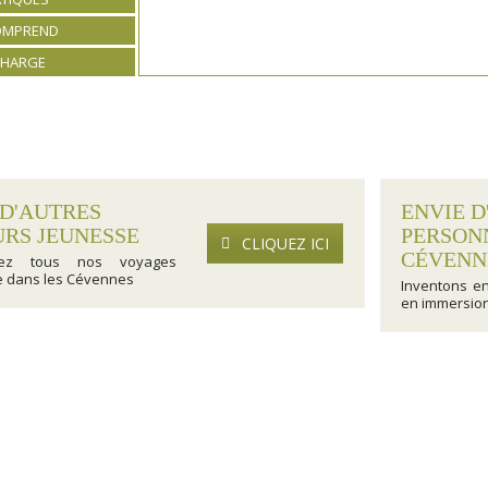
COMPREND
CHARGE
 D'AUTRES
ENVIE D
URS JEUNESSE
PERSON
CLIQUEZ ICI
CÉVENN
rez tous nos voyages
e dans les Cévennes
Inventons e
en immersion