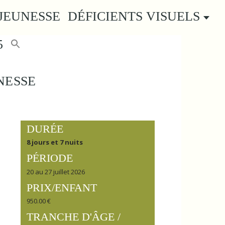
JEUNESSE
DÉFICIENTS VISUELS
5
NESSE
DURÉE
8 jours et 7 nuits
PÉRIODE
20 au 27 juillet 2026
PRIX/ENFANT
950.00 €
TRANCHE D'ÂGE /