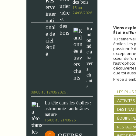
des bois
15 au
24/08/2026
…
Viens explo
Ra
Étoilé d’Eu
nd
Tu t’émervei
on
étoiles, les
né
passionné d’
e à
exceptionnel
tra
cœur de l’uni
l’astrophoto
ver
découvertes,
s
que toi auss
ch
Prêt·e à em
ant
s
LES PLUS
08/08 au 12/08/2026 …
ACTIVITÉS
La tête dans les étoiles :
astronomie rando-ânes
DESTINAT
nature
ÉQUIPE P
15/08 au 21/08/26 …
RESTAURA
OFFRES
INFOS PR