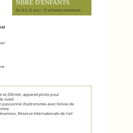
NBRE D'ENFANTS
De 9 à 12 ans / 15 enfants maximum
iel
 un
tre
m et 200 mm, appareil photo pour
e soleil
 passionné d’astronomie avec l’envie de
ionne
Cévennes, Réserve Internationale de Ciel