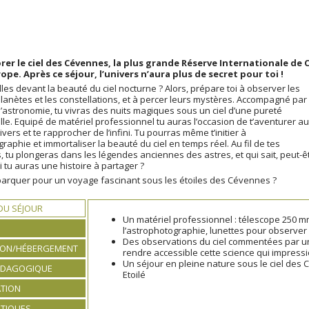
rer le ciel des Cévennes, la plus grande Réserve Internationale de C
rope. Après ce séjour, l’univers n’aura plus de secret pour toi !
lles devant la beauté du ciel nocturne ? Alors, prépare toi à observer les
 planètes et les constellations, et à percer leurs mystères. Accompagné par
astronomie, tu vivras des nuits magiques sous un ciel d’une pureté
le. Equipé de matériel professionnel tu auras l’occasion de t’aventurer au
vers et te rapprocher de l’infini. Tu pourras même t’initier à
graphie et immortaliser la beauté du ciel en temps réel. Au fil de tes
 tu plongeras dans les légendes anciennes des astres, et qui sait, peut-ê
i tu auras une histoire à partager ?
barquer pour un voyage fascinant sous les étoiles des Cévennes ?
 DU SÉJOUR
Un matériel professionnel : télescope 250 m
l’astrophotographie, lunettes pour observer l
Des observations du ciel commentées par un
ION/HÉBERGEMENT
rendre accessible cette science qui impress
Un séjour en pleine nature sous le ciel des 
ÉDAGOGIQUE
Etoilé
TION
ATIQUES