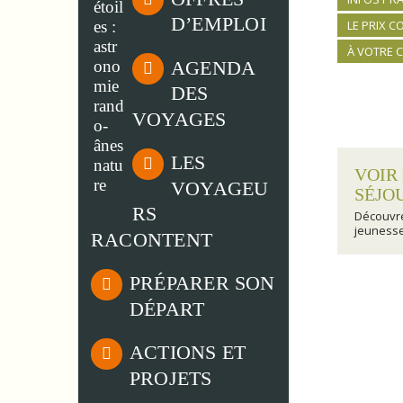
D’EMPLOI
LE PRIX 
À VOTRE 
AGENDA
DES
VOYAGES
LES
VOIR
VOYAGEU
SÉJO
RS
Découv
jeuness
RACONTENT
PRÉPARER SON
DÉPART
ACTIONS ET
PROJETS