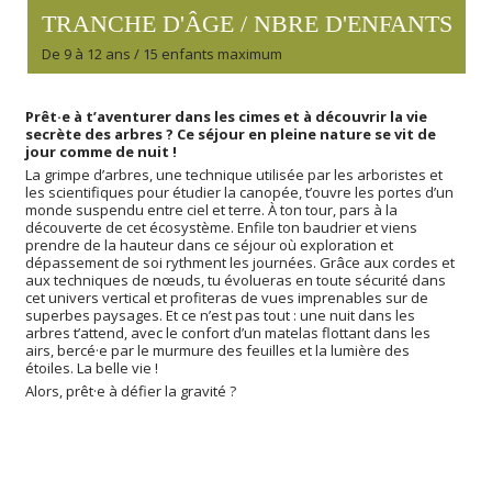
TRANCHE D'ÂGE / NBRE D'ENFANTS
De 9 à 12 ans / 15 enfants maximum
Prêt·e à t’aventurer dans les cimes et à découvrir la vie
secrète des arbres ? Ce séjour en pleine nature se vit de
jour comme de nuit !
La grimpe d’arbres, une technique utilisée par les arboristes et
les scientifiques pour étudier la canopée, t’ouvre les portes d’un
monde suspendu entre ciel et terre. À ton tour, pars à la
découverte de cet écosystème. Enfile ton baudrier et viens
prendre de la hauteur dans ce séjour où exploration et
dépassement de soi rythment les journées. Grâce aux cordes et
aux techniques de nœuds, tu évolueras en toute sécurité dans
cet univers vertical et profiteras de vues imprenables sur de
superbes paysages. Et ce n’est pas tout : une nuit dans les
arbres t’attend, avec le confort d’un matelas flottant dans les
airs, bercé·e par le murmure des feuilles et la lumière des
étoiles. La belle vie !
Alors, prêt·e à défier la gravité ?