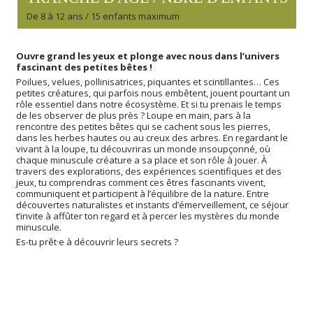
De 8 à 12 ans / 15 enfants maximum
Ouvre grand les yeux et plonge avec nous dans l’univers
fascinant des petites bêtes !
Poilues, velues, pollinisatrices, piquantes et scintillantes… Ces
petites créatures, qui parfois nous embêtent, jouent pourtant un
rôle essentiel dans notre écosystème. Et si tu prenais le temps
de les observer de plus près ? Loupe en main, pars à la
rencontre des petites bêtes qui se cachent sous les pierres,
dans les herbes hautes ou au creux des arbres. En regardant le
vivant à la loupe, tu découvriras un monde insoupçonné, où
chaque minuscule créature a sa place et son rôle à jouer. À
travers des explorations, des expériences scientifiques et des
jeux, tu comprendras comment ces êtres fascinants vivent,
communiquent et participent à l’équilibre de la nature. Entre
découvertes naturalistes et instants d’émerveillement, ce séjour
t’invite à affûter ton regard et à percer les mystères du monde
minuscule.
Es-tu prêt·e à découvrir leurs secrets ?