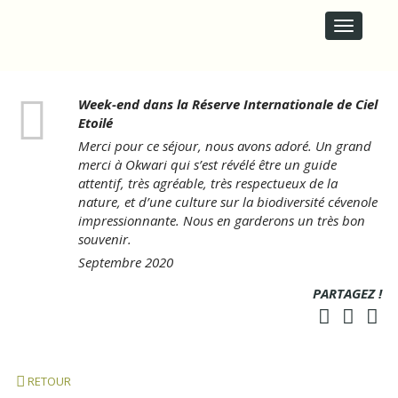
M
S
A
k
i
I
p
N
t
M
o
E
Week-end dans la Réserve Internationale de Ciel
c
N
Etoilé
o
U
n
Merci pour ce séjour, nous avons adoré. Un grand
t
merci à Okwari qui s’est révélé être un guide
e
attentif, très agréable, très respectueux de la
n
nature, et d’une culture sur la biodiversité cévenole
t
impressionnante. Nous en garderons un très bon
souvenir.
Septembre 2020
PARTAGEZ !
RETOUR