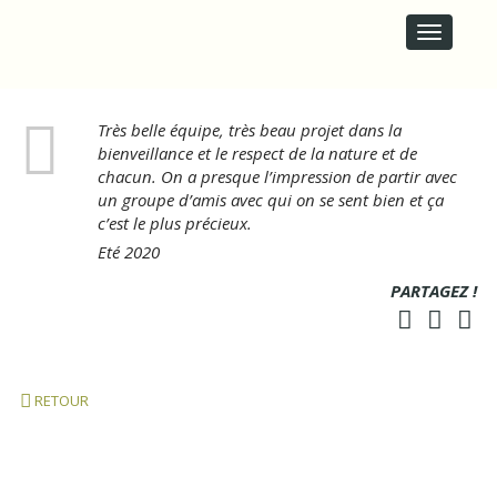
M
S
A
k
i
I
p
N
t
M
o
E
Très belle équipe, très beau projet dans la
c
N
bienveillance et le respect de la nature et de
o
U
n
chacun. On a presque l’impression de partir avec
t
un groupe d’amis avec qui on se sent bien et ça
e
c’est le plus précieux.
n
Eté 2020
t
PARTAGEZ !
RETOUR