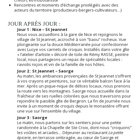
Rencontres et moments d’échange privilégiés avec des
acteurs du territoire (producteurs-bergers-cultivateurs…)
JOUR APRÈS JOUR :
Jour 1 : Nice – St Jeannet
Nous vous accueillons à la gare de Nice et rejoignons le
village de St Jeannet, accroché à son “baou” rocheux. Vue
plongeante sur la douce Méditerranée pour confectionner
avec Lucye vos carnets de croquis. Installés dans votre gîte
« l’atelier d’artiste » décoré de toile de Rémy RASSE, peintre
local, nous partageons un repas de spécialités locales :
raviolis niçois et vin de la famille de nos hôtes.
Jour 2 : St Jeannet – Saorge
Au matin, les ambiances provençales de St Jeannet s’offrent
à vos crayons et peintures, sur ce véritable balcon face à la
mer. Après un pique-nique de délices locaux, nous prenons
la route vers les montagnes. Saorge nous accueille dans la
fraîcheur de ses ruelles colorées que nous traversons pour
rejoindre le paisible gîte de Bergiron. La fin de journée nous
invite à un moment de croquis depuis le monastère offrant
une vue sur l’ensemble du village.
Jour 3 : Saorge
Le matin, nous partons sur les sentiers pour une petite
randonnée à la Chapelle de Ste Croix, dont nous “croquons”
les voûtes et arcades… Déjeuner au restaurant
La petite
épicerie
, en terrasse ombragée, au cœur de Saorge et