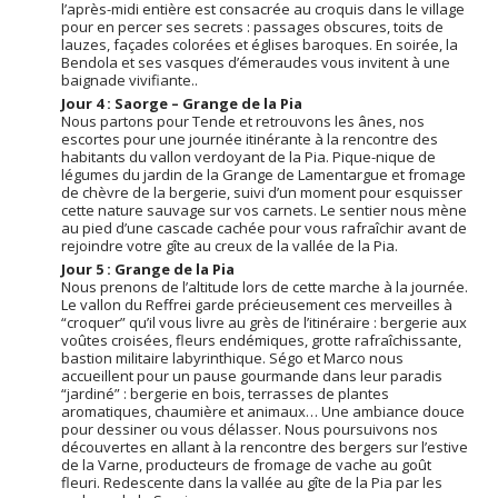
l’après-midi entière est consacrée au croquis dans le village
pour en percer ses secrets : passages obscures, toits de
lauzes, façades colorées et églises baroques. En soirée, la
Bendola et ses vasques d’émeraudes vous invitent à une
baignade vivifiante..
Jour 4 : Saorge – Grange de la Pia
Nous partons pour Tende et retrouvons les ânes, nos
escortes pour une journée itinérante à la rencontre des
habitants du vallon verdoyant de la Pia. Pique-nique de
légumes du jardin de la Grange de Lamentargue et fromage
de chèvre de la bergerie, suivi d’un moment pour esquisser
cette nature sauvage sur vos carnets. Le sentier nous mène
au pied d’une cascade cachée pour vous rafraîchir avant de
rejoindre votre gîte au creux de la vallée de la Pia.
Jour 5 : Grange de la Pia
Nous prenons de l’altitude lors de cette marche à la journée.
Le vallon du Reffrei garde précieusement ces merveilles à
“croquer” qu’il vous livre au grès de l’itinéraire : bergerie aux
voûtes croisées, fleurs endémiques, grotte rafraîchissante,
bastion militaire labyrinthique. Ségo et Marco nous
accueillent pour un pause gourmande dans leur paradis
“jardiné” : bergerie en bois, terrasses de plantes
aromatiques, chaumière et animaux… Une ambiance douce
pour dessiner ou vous délasser. Nous poursuivons nos
découvertes en allant à la rencontre des bergers sur l’estive
de la Varne, producteurs de fromage de vache au goût
fleuri. Redescente dans la vallée au gîte de la Pia par les