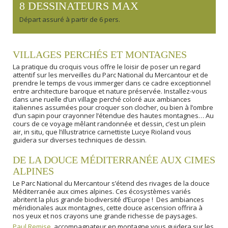
8 DESSINATEURS MAX
Départ assuré à partir de 6 pers.
VILLAGES PERCHÉS ET MONTAGNES
La pratique du croquis vous offre le loisir de poser un regard
attentif sur les merveilles du Parc National du Mercantour et de
prendre le temps de vous immerger dans ce cadre exceptionnel
entre architecture baroque et nature préservée. Installez-vous
dans une ruelle d’un village perché coloré aux ambiances
italiennes assumées pour croquer son clocher, ou bien à l’ombre
d’un sapin pour crayonner l’étendue des hautes montagnes… Au
cours de ce voyage mêlant randonnée et dessin, c’est un plein
air, in situ, que l’illustratrice carnettiste Lucye Rioland vous
guidera sur diverses techniques de dessin.
DE LA DOUCE MÉDITERRANÉE AUX CIMES
ALPINES
Le Parc National du Mercantour s’étend des rivages de la douce
Méditerranée aux cimes alpines. Ces écosystèmes variés
abritent la plus grande biodiversité d’Europe ! Des ambiances
méridionales aux montagnes, cette douce ascension offrira à
nos yeux et nos crayons une grande richesse de paysages.
Paul Remise
, accompagnateur en montagne vous guidera sur les