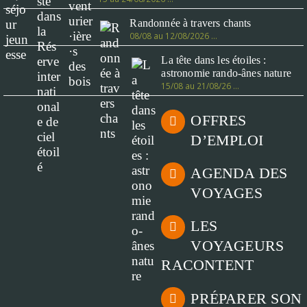
Randonnée à travers chants
08/08 au 12/08/2026 …
La tête dans les étoiles :
astronomie rando-ânes nature
15/08 au 21/08/26 …
OFFRES
D’EMPLOI
AGENDA DES
VOYAGES
LES
VOYAGEURS
RACONTENT
PRÉPARER SON