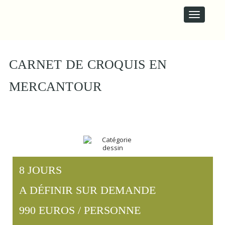
M
S
A
k
i
I
p
N
t
M
o
E
c
CARNET DE CROQUIS EN
N
o
U
n
MERCANTOUR
t
e
n
t
8 JOURS
A DÉFINIR SUR DEMANDE
990 EUROS / PERSONNE