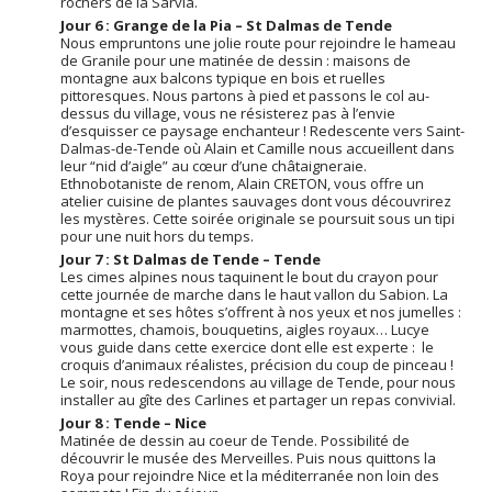
rochers de la Sarvia.
Jour 6 : Grange de la Pia – St Dalmas de Tende
Nous empruntons une jolie route pour rejoindre le hameau
de Granile pour une matinée de dessin : maisons de
montagne aux balcons typique en bois et ruelles
pittoresques. Nous partons à pied et passons le col au-
dessus du village, vous ne résisterez pas à l’envie
d’esquisser ce paysage enchanteur ! Redescente vers Saint-
Dalmas-de-Tende où Alain et Camille nous accueillent dans
leur “nid d’aigle” au cœur d’une châtaigneraie.
Ethnobotaniste de renom, Alain CRETON, vous offre un
atelier cuisine de plantes sauvages dont vous découvrirez
les mystères. Cette soirée originale se poursuit sous un tipi
pour une nuit hors du temps.
Jour 7 : St Dalmas de Tende – Tende
Les cimes alpines nous taquinent le bout du crayon pour
cette journée de marche dans le haut vallon du Sabion. La
montagne et ses hôtes s’offrent à nos yeux et nos jumelles :
marmottes, chamois, bouquetins, aigles royaux… Lucye
vous guide dans cette exercice dont elle est experte : le
croquis d’animaux réalistes, précision du coup de pinceau !
Le soir, nous redescendons au village de Tende, pour nous
installer au gîte des Carlines et partager un repas convivial.
Jour 8 : Tende – Nice
Matinée de dessin au coeur de Tende. Possibilité de
découvrir le musée des Merveilles. Puis nous quittons la
Roya pour rejoindre Nice et la méditerranée non loin des