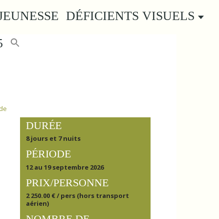
JEUNESSE
DÉFICIENTS VISUELS
5
DURÉE
8 jours et 7 nuits
PÉRIODE
12 au 19 septembre 2026
PRIX/PERSONNE
2 250.00 € / pers (hors transport
aérien)
NOMBRE DE