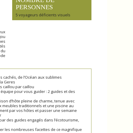
PERSONNES
5 voyageurs déficients visuels
eux
jou
mes
tés
 du
ode
ns cachés, de l’Océan aux sublimes
da Geres
caillou par caillou
équipe pour vous guider : 2 guides et des
n
ison d’hôte pleine de charme, tenue avec
x meubles traditionnels et une piscine au
sement par vos hôtes et passer une semaine
r
par des guides engagés dans l’écotourisme,
ner les nombreuses facettes de ce magnifique