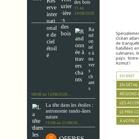
des bois
15 au
24/08/2026
…
Ra
Spécialemen
nd
Océan atlan
on
de tranquill
né
habillées en
e à
culinaires, 
pays. Notre
tra
Azimut !
ver
s
EN BREF
ch
ant
EN DÉTAIL
s
RÉGIONS 
08/08 au 12/08/2026 …
LES ACC
La tête dans les étoiles :
astronomie rando-ânes
LE PRIX 
nature
À VOTRE 
15/08 au 21/08/26 …
OFFRES