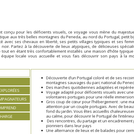
t conçu pour les déficients visuels, ce voyage vous mène du majestu
tique aux très belles montagnes du Peneda, au nord du Portugal, petit bi
ité avec ses chevaux en liberté, ses petits villages typiques et ses fem
 noir. Partez à la découverte de lieux atypiques, de délicieuses spéciali
le tout en étant très confortablement installés une maison d’hôte typique
 équipe locale vous accueille et vous fais découvrir son pays à la m
Découverte d’un Portugal coloré et de ses recoi
montagnes sauvages du parc national du Pene
Des marches quotidiennes adaptées et repérées 
EXPLORÉES
Voyage adapté pour déficients visuels avec une 
volontaires portugais pour une réelle immersio
OMPAGNATEURS
Gros coup de cœur pour l’hébergement : une ma
attention par un couple portugais. Avec de beau
COMPREND
fond du jardin. Vous êtes accueillis chaleureu
au calme, pour découvrir le Portugal de l’intérieu
CHARGE
Des rencontres, du partage et un encadrement 
pionniers dans leur pays
Une alternance de lieux et de balades pour cer