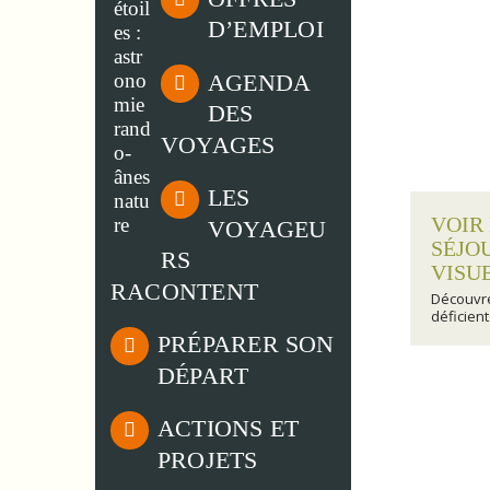
D’EMPLOI
AGENDA
DES
VOYAGES
LES
VOIR
VOYAGEU
SÉJO
RS
VISU
RACONTENT
Découvr
déficien
PRÉPARER SON
DÉPART
ACTIONS ET
PROJETS