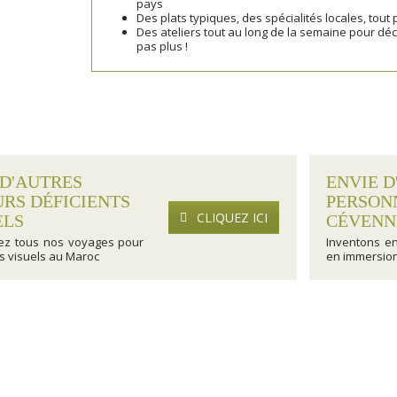
pays
Des plats typiques, des spécialités locales, tout 
Des ateliers tout au long de la semaine pour déc
pas plus !
 D'AUTRES
ENVIE D
URS DÉFICIENTS
PERSON
CLIQUEZ ICI
ELS
CÉVENN
ez tous nos voyages pour
Inventons e
ts visuels au Maroc
en immersion