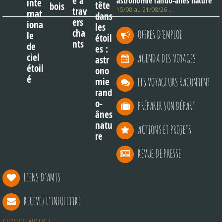
astronomie rando-ânes nature
15/08 au 21/08/26 …
OFFRES D’EMPLOI
AGENDA DES VOYAGES
LES VOYAGEURS RACONTENT
PRÉPARER SON DÉPART
ACTIONS ET PROJETS
REVUE DE PRESSE
LIENS D’AMIS
RECEVEZ L’INFOLETTRE