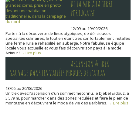
DE LA MER À LA TERRE
PORTUGAISE
12/09 au 19/09/2026
Partez à la découverte de lieux atypiques, de délicieuses
spécialités culinaires, le tout en étant très confortablement installés
une ferme rurale réhabilité en auberge. Notre fabuleuse équipe
locale vous accueille et vous fais découvrir son pays à la mode
Azimut !
→ Lire plus
ASCENSION & TREK
SAUVAGE DANS LES VALLÉES PERDUES DE L’ATLAS
13/06 au 20/06/2026
Un trek avec l’ascension d’un sommet méconnu, le Djebel Erdouz, à
3 579 m, pour marcher dans des zones reculées et faire le plein de
montagne en découvrant le mode de vie des Berbères.
→ Lire plus
P
o
s
t