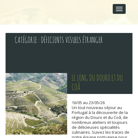
M
S
A
k
I
i
p
N
t
M
o
E
c
CATÉGORIE :
DÉFICIENTS VISUELS ÉTRANGER
N
o
U
n
t
e
n
t
LE LONG DU DOURO ET DU
COÂ
16/05 au 23/05/26
Un tout nouveau séjour au
Portugal à la découverte de la
région du Douro et du Coâ, de
nombreux ateliers et toujours
de délicieuses spécialités
culinaires. Suivez les traces de
notre équipe portugaise pour