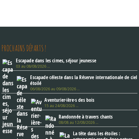
s
n
a
v
i
g
a
t
i
PROCHAINS DÉPARTS !
o
n
Escapade dans les cimes, séjour jeunesse
03 au 08/08/2026 …
Escapade céleste dans la Réserve internationale de ciel
étoilé
06/08/2026 au 09/08/2026 …
Aventurier·ière·s des bois
15 au 24/08/2026 …
Randonnée à travers chants
08/08 au 12/08/2026 …
La tête dans les étoiles :