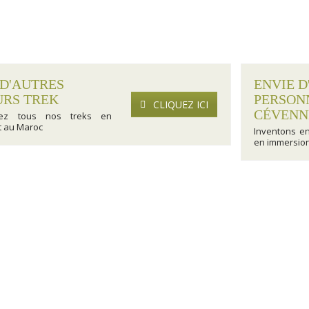
 D'AUTRES
ENVIE D
URS TREK
PERSON
CLIQUEZ ICI
CÉVENN
rez tous nos treks en
t au Maroc
Inventons e
en immersion