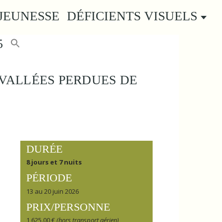
JEUNESSE
DÉFICIENTS VISUELS
5
VALLÉES PERDUES DE
DURÉE
8 jours et 7 nuits
PÉRIODE
13 au 20 juin 2026
PRIX/PERSONNE
1 625.00 €
(hors transport aérien)