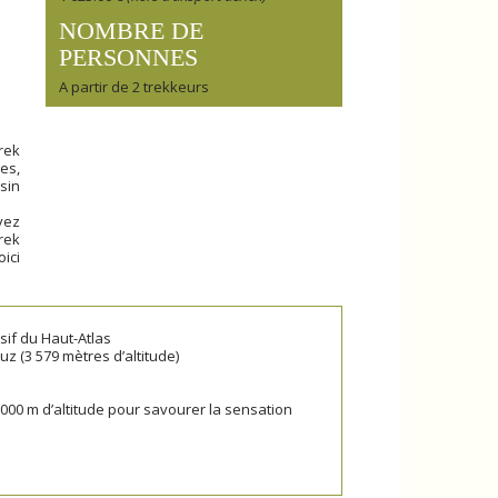
NOMBRE DE
PERSONNES
A partir de 2 trekkeurs
rek
es,
sin
vez
trek
oici
sif du Haut-Atlas
 (3 579 mètres d’altitude)
2000 m d’altitude pour savourer la sensation