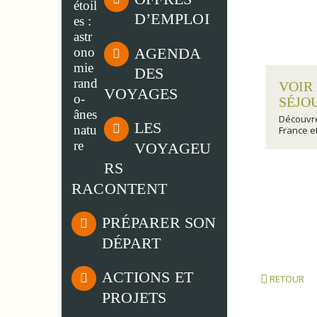
D’EMPLOI
AGENDA
DES
VOIR
VOYAGES
SÉJO
Découv
LES
France e
VOYAGEU
RS
RACONTENT
PRÉPARER SON
DÉPART
ACTIONS ET
RETOUR
PROJETS