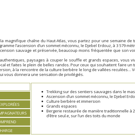
la magnifique chaîne du Haut-Atlas, vous partez pour une semaine de t
gramme l’ascension d’un sommet méconnu, le Djebel Erdouz, à 3 579 mètr
cension sauvage et préservée, beaucoup moins fréquentée que son voi
authentiques, paysages à couper le souffle et grands espaces, vous vi
cal et faites le plein de belles randos. Pour ceux qui souhaitent faire un 
rsion, à la rencontre de la culture berbère le long de vallées reculées… V
ui vous donnera une sensation de privilégiés.
Trekking sur des sentiers sauvages dans le mas
Ascension d’un sommet méconnu, le Djebel Erdouz
Culture berbère et immersion
EXPLORÉES
Grands espaces
Bergerie restaurée de manière traditionnelle à 
OMPAGNATEURS
d’être seul.e, sur l’un des toits du monde
COMPREND
CHARGE