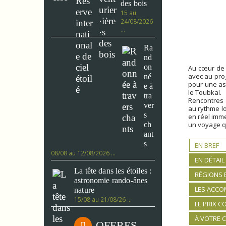
des bois
15 au
24/08/2026
…
Ra
nd
on
Au cœur de 
avec au pro
né
pour une as
e à
le Toubkal.
tra
Rencontres 
ver
au rythme lo
s
en réel imme
ch
un voyage q
ant
s
EN BREF
08/08 au 12/08/2026 …
EN DÉTAIL
La tête dans les étoiles :
RÉGIONS 
astronomie rando-ânes
LES ACC
nature
15/08 au 21/08/26 …
LE PRIX 
À VOTRE 
OFFRES