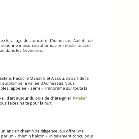
ez le village de caractère d’Aumessas. Apéritif de
, ancienne maison du pharmacien réhabilité avec
enue dans les Cévennes.
stine, Pacotille Maestro et Aïssou, départ de la
i surplombe la vallée d’Aumessas. Vous
oles, appelée « serre ». Panorama sur toute la
l d’art autour du bois de châtaignier, l’
Atelier
ous faîtes halte pour la nuit.
 un ancien chemin de diligence, qui offre une
ar un « chemin balcon », initialement conçu pour