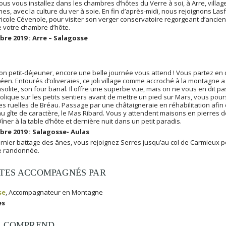
ous vous installez dans les chambres d’hôtes du Verre à soi, à Arre, villa
s, avec la culture du ver à soie. En fin d’après-midi, nous rejoignons La
icole Cévenole, pour visiter son verger conservatoire regorgeant d’ancienn
e votre chambre d’hôte.
re 2019 : Arre – Salagosse
on petit-déjeuner, encore une belle journée vous attend ! Vous partez en 
éen. Entourés d’oliveraies, ce joli village comme accroché à la montagne 
nsolite, son four banal. Il offre une superbe vue, mais on ne vous en dit p
olique sur les petits sentiers avant de mettre un pied sur Mars, vous po
es ruelles de Bréau. Passage par une châtaigneraie en réhabilitation afin 
au gîte de caractère, le Mas Ribard. Vous y attendent maisons en pierres 
 Dîner à la table d’hôte et dernière nuit dans un petit paradis.
bre 2019 : Salagosse- Aulas
rnier battage des ânes, vous rejoignez Serres jusqu’au col de Carmieux p
re randonnée.
TES ACCOMPAGNÉS PAR
se
, Accompagnateur en Montagne
es
X COMPREND