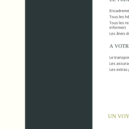
Encadreme
Tous les h
Tous les re
informer)
Les ânes d
A VOT
Le transpor
Les assura
Les extras
UN VOY