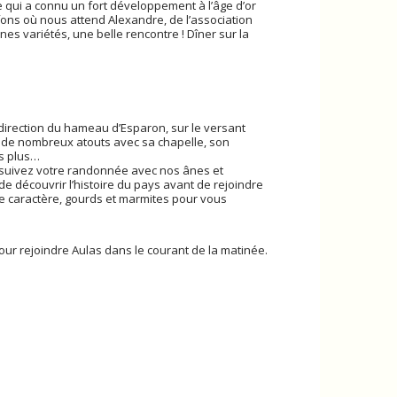
ge qui a connu un fort développement à l’âge d’or
sfons où nous attend Alexandre, de l’association
es variétés, une belle rencontre ! Dîner sur la
direction du hameau d’Esparon, sur le versant
a de nombreux atouts avec sa chapelle, son
as plus…
ursuivez votre randonnée avec nos ânes et
de découvrir l’histoire du pays avant de rejoindre
de caractère, gourds et marmites pour vous
our rejoindre Aulas dans le courant de la matinée.