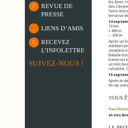
les ânes. V
REVUE DE
des Cévenne
Terre Arbor
PRESSE
terrasse d
14 septemb
13 km
LIENS D’AMIS
+ 400 m
– 300 m
RECEVEZ
Après un b
méditerran
L’INFOLETTRE
cimetière i
Balade buc
traversez l
SUIVEZ-NOUS !
un très be
rafraîchir.
15 septem
Après le de
Fin de vot
VOUS Ê
Paul Remi
et nos ân
LE PRI