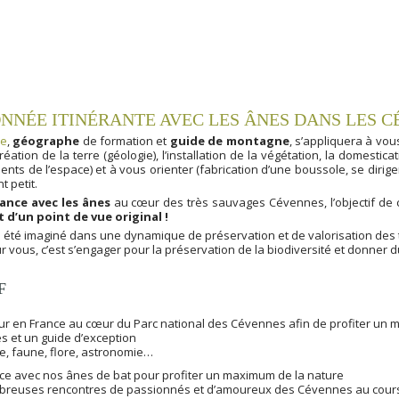
NNÉE ITINÉRANTE AVEC LES ÂNES DANS LES 
se
,
géographe
de formation et
guide de montagne
, s’appliquera à vou
réation de la terre (géologie), l’installation de la végétation, la domesti
s de l’espace) et à vous orienter (fabrication d’une boussole, se diriger 
nt petit.
rance avec les ânes
au cœur des très sauvages Cévennes, l’objectif de 
 d’un point de vue original !
 été imaginé dans une dynamique de préservation et de valorisation des te
r vous, c’est s’engager pour la préservation de la biodiversité et donner 
F
ur en France au cœur du Parc national des Cévennes afin de profiter un 
s et un guide d’exception
e, faune, flore, astronomie…
nce avec nos ânes de bat pour profiter un maximum de la nature
reuses rencontres de passionnés et d’amoureux des Cévennes au cours 