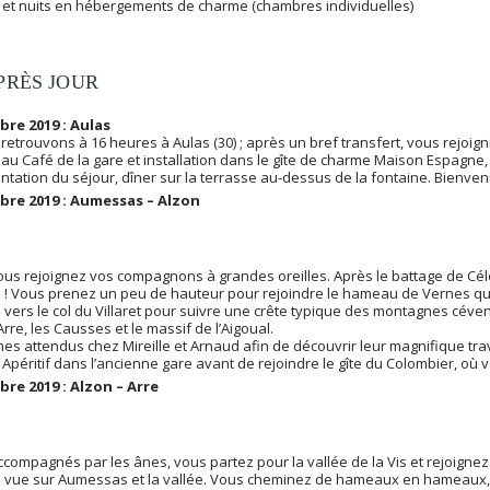
 et nuits en hébergements de charme (chambres individuelles)
PRÈS JOUR
re 2019 : Aulas
etrouvons à 16 heures à Aulas (30) ; après un bref transfert, vous rejoigni
au Café de la gare et installation dans le gîte de charme Maison Espagne
entation du séjour, dîner sur la terrasse au-dessus de la fontaine. Bienv
bre 2019 : Aumessas – Alzon
ous rejoignez vos compagnons à grandes oreilles. Après le battage de Céle
! Vous prenez un peu de hauteur pour rejoindre le hameau de Vernes qu
vers le col du Villaret pour suivre une crête typique des montagnes céven
’Arre, les Causses et le massif de l’Aigoual.
 attendus chez Mireille et Arnaud afin de découvrir leur magnifique travai
. Apéritif dans l’ancienne gare avant de rejoindre le gîte du Colombier, où v
re 2019 : Alzon – Arre
compagnés par les ânes, vous partez pour la vallée de la Vis et rejoignez
 vue sur Aumessas et la vallée. Vous cheminez de hameaux en hameaux, p