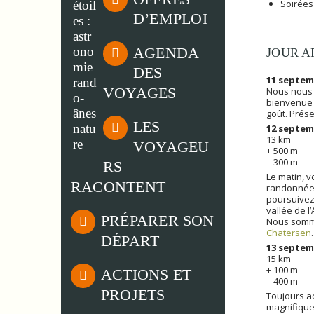
Soirées
D’EMPLOI
AGENDA
JOUR A
DES
11 septemb
VOYAGES
Nous nous r
bienvenue 
goût. Prés
LES
12 septem
13 km
VOYAGEU
+ 500 m
– 300 m
RS
Le matin, v
RACONTENT
randonnée 
poursuivez 
vallée de l
PRÉPARER SON
Nous sommes
Chatersen
DÉPART
13 septemb
15 km
+ 100 m
ACTIONS ET
– 400 m
PROJETS
Toujours ac
magnifique