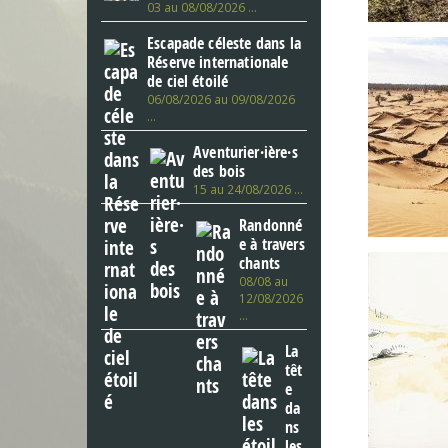
03 au 08/08/2026 …
Escapade céleste dans la
Réserve internationale
de ciel étoilé
06/08/2026 au 09/08/2026
…
Aventurier·ière·s
des bois
15 au 24/08/2026 …
Randonné
e à travers
chants
08/08 au
12/08/2026
…
La
têt
e
da
ns
les