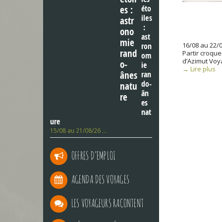
éto
iles
:
ast
ron
16/08 au 22/
Partir croque
om
d’Azimut Voy
ie
→ Lire plus
ran
do-
P
ân
o
es
s
nat
t
ure
s
15/08 au 21/08/26 …
n
a
v
OFFRES D’EMPLOI
i
g
AGENDA DES VOYAGES
a
t
i
LES VOYAGEURS RACONTENT
o
n