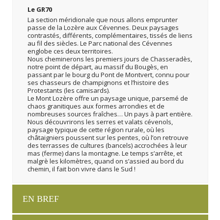
Le GR70
La section méridionale que nous allons emprunter
passe de la Lozère aux Cévennes. Deux paysages
contrastés, différents, complémentaires, tissés de liens
au fil des siècles. Le Parc national des Cévennes
englobe ces deux territoires.
Nous cheminerons les premiers jours de Chasseradès,
notre point de départ, au massif du Bougès, en
passant par le bourg du Pont de Montvert, connu pour
ses chasseurs de champignons et l’histoire des
Protestants (les camisards).
Le Mont Lozère offre un paysage unique, parsemé de
chaos granitiques aux formes arrondies et de
nombreuses sources fraîches… Un pays à part entière.
Nous découvrirons les serres et valats cévenols,
paysage typique de cette région rurale, où les
châtaigniers poussent sur les pentes, où l’on retrouve
des terrasses de cultures (bancels) accrochées à leur
mas (ferme) dans la montagne. Le temps s’arrête, et
malgrè les kilomètres, quand on s’assied au bord du
chemin, il fait bon vivre dans le Sud !
EN BREF