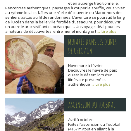
et en auberge traditionnelle.
Rencontres authentiques, paysages à couper le souffle, vous vivez
au rythme local et faîtes une réelle découverte du Maroc hors des
sentiers battus au fil de randonnées. L’aventure se poursuit le long
de l’Océan dans la belle ville fortifiée d’Essaouira, pour découvrir
un autre Maroc vivifiant et océanique… Un voyage idéal pour les
amateurs de découvertes, entre mer et montagne !
→ Lire plus
MÉHARÉE DANS LES DUNES
DE CHEGAGA
Novembre à février
Découvrez le havre de paix
qu’est le désert, lors d’un
itinéraire préservé et
authentique
→ Lire plus
ASCENSION DU TOUBKAL
Avril à octobre
Faîtes l’ascension du Toubkal
(4167 m) tout en allant à la