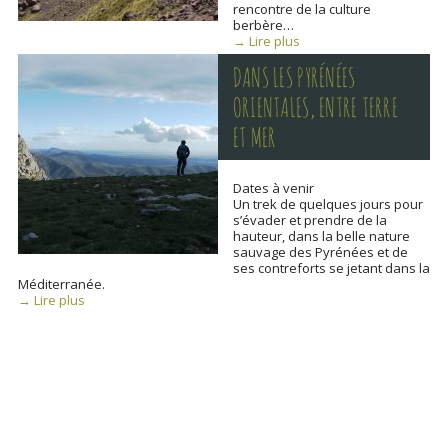
rencontre de la culture
berbère…
→ Lire plus
DANS LES PYRÉNÉES
ORIENTALES, ENTRE TERRE
ET MER
Dates à venir
Un trek de quelques jours pour
s’évader et prendre de la
hauteur, dans la belle nature
sauvage des Pyrénées et de
ses contreforts se jetant dans la
Méditerranée.
→ Lire plus
P
o
s
t
s
n