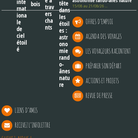
astronomie rando-ânes nature
15/08 au 21/08/26 …
OFFRES D’EMPLOI
AGENDA DES VOYAGES
LES VOYAGEURS RACONTENT
PRÉPARER SON DÉPART
ACTIONS ET PROJETS
REVUE DE PRESSE
LIENS D’AMIS
RECEVEZ L’INFOLETTRE