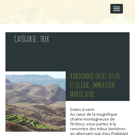
M
S
A
k
I
i
p
N
t
M
o
E
c
CATÉGORIE :
TREK
N
o
U
n
t
e
n
t
RANDONNÉE ENTRE ATLAS
ET OCÉAN, IMMERSION
MAROCAINE
Dates à venir
Au cœur de la magnifique
chaîne montagneuse de
l’Erdouz, vous partez à la
rencontre des tribus berbères
en alternant nuit chez l’habitant